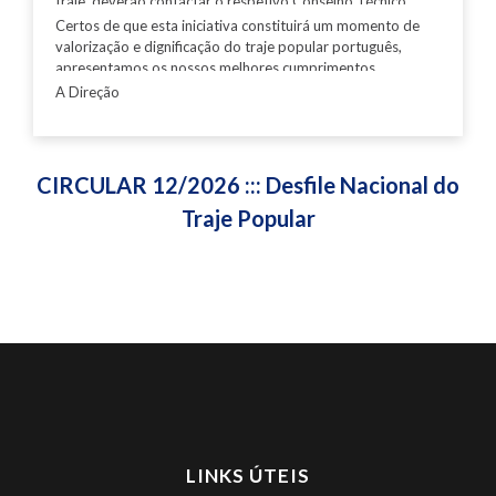
traje, deverão contactar o respetivo Conselho Técnico
Regional.
Certos de que esta iniciativa constituirá um momento de
valorização e dignificação do traje popular português,
apresentamos os nossos melhores cumprimentos
A Direção
CIRCULAR 12/2026 ::: Desfile Nacional do
Traje Popular
LINKS ÚTEIS