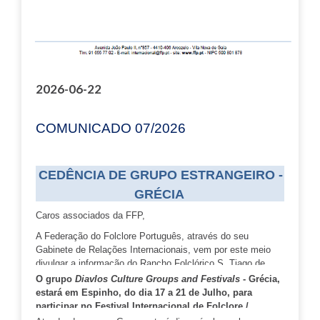
2026-06-22
COMUNICADO 07/2026
CEDÊNCIA DE GRUPO ESTRANGEIRO -
GRÉCIA
Caros associados da FFP,
A Federação do Folclore Português, através do seu
Gabinete de Relações Internacionais, vem por este meio
divulgar a informação do Rancho Folclórico S. Tiago de
Silvalde.
O grupo
Diavlos Culture Groups and Festivals
- Grécia,
estará em Espinho, do dia 17 a 21 de Julho, para
participar no Festival Internacional de Folclore /
Silvalde 2026, organizado pelo Rancho Folclórico S.