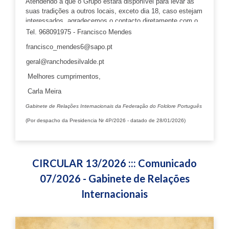
Atendendo a que o Grupo estará disponível para levar as
Tiago de Silvalde.
suas tradições a outros locais, exceto dia 18, caso estejam
interessados, agradecemos o contacto diretamente com o
Rancho Folclórico S. Tiago de Silvalde:
-
Tel. 968091975 - Francisco Mendes
-
francisco_mendes6@sapo.pt
-
geral@ranchodesilvalde.pt
Melhores cumprimentos,
Carla Meira
Gabinete de Relações Internacionais da Federação do Folclore Português
(Por despacho da Presidencia Nr 4P/2026 - datado de 28/01/2026)
CIRCULAR 13/2026 ::: Comunicado
07/2026 - Gabinete de Relações
Internacionais