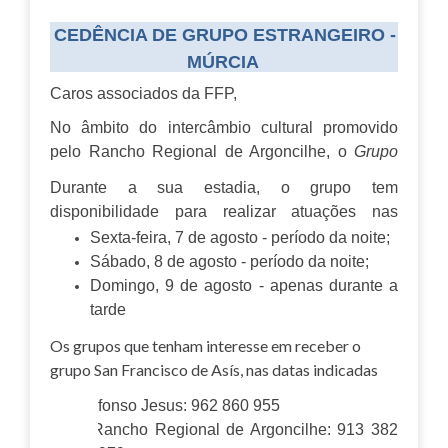
CEDÊNCIA DE GRUPO ESTRANGEIRO -
MÚRCIA
Caros associados da FFP,
No âmbito do intercâmbio cultural promovido
pelo Rancho Regional de Argoncilhe, o
Grupo
San Francisco de Asís - Peña Huertana "El
Durante a sua estadia, o grupo tem
Botijo"
, de Múrcia (Espanha), estará em Portugal
disponibilidade para realizar atuações nas
entre os dias 7 e 10 de agosto de 2026, para
seguintes datas:
Sexta-feira, 7 de agosto - período da noite;
participar no Festival Internacional de Argoncilhe
Sábado, 8 de agosto - período da noite;
2026.
Domingo, 9 de agosto - apenas durante a
tarde
Os grupos que tenham interesse em receber o
grupo San Francisco de Asís, nas datas indicadas
deverão contactar diretamente o Rancho Regional
-
Afonso Jesus: 962 860 955
de Argoncilhe através dos seguintes contatos:
-
Rancho Regional de Argoncilhe: 913 382