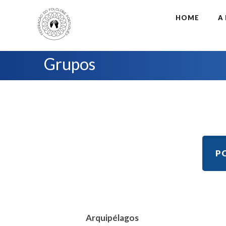
HOME
A
Grupos
P
Arquipélagos